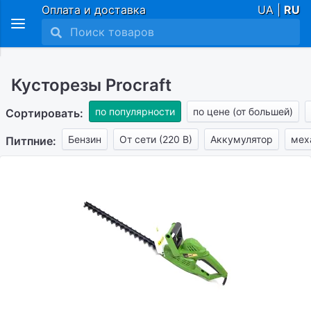
Оплата и доставка
UA |
RU
Кусторезы Procraft
по популярности
по цене (от большей)
Сортировать:
Бензин
От сети (220 В)
Аккумулятор
мех
Питпние: