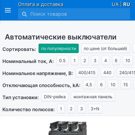
Оплата и доставка
UA |
RU
Автоматические выключатели
по популярности
по цене (от большей)
Сортировать:
0.5
1
2
3
4
6
10
Номинальный ток, А:
400/415
440
240/41
Номинальное напряжение, В:
4,5
6
10
15
Отключающая способность, kA:
DIN-рейка
монтажная панель
Тип установки:
1
2
3
3+N
Количество полюсов: