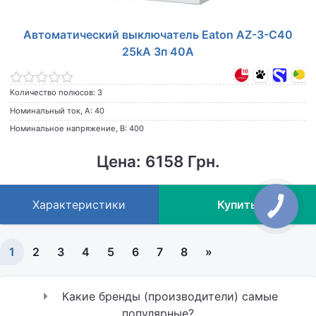
Автоматический выключатель Eaton AZ-3-C40
25kA 3п 40A
Количество полюсов: 3
Номинальный ток, А: 40
Номинальное напряжение, В: 400
Цена: 6158 Грн.
Характеристики
Купить
1
2
3
4
5
6
7
8
»
Какие бренды (производители) самые
популярные?