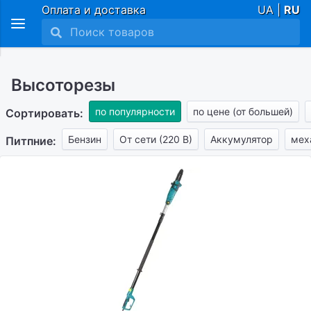
Оплата и доставка
UA |
RU
Высоторезы
по популярности
по цене (от большей)
Сортировать:
Бензин
От сети (220 В)
Аккумулятор
мех
Питпние: