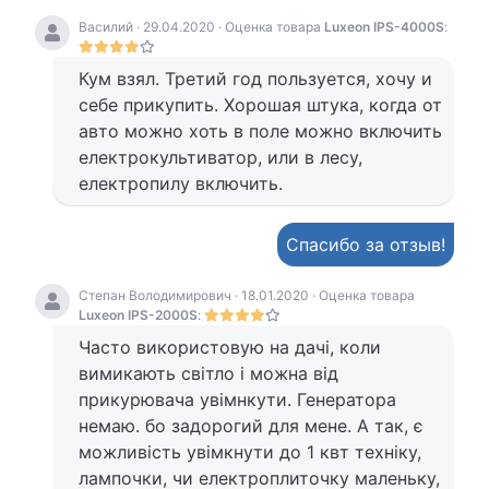
Василий · 29.04.2020 · Оценка товара
Luxeon IPS-4000S
:
Кум взял. Третий год пользуется, хочу и
себе прикупить. Хорошая штука, когда от
авто можно хоть в поле можно включить
електрокультиватор, или в лесу,
електропилу включить.
Спасибо за отзыв!
Степан Володимирович · 18.01.2020 · Оценка товара
Luxeon IPS-2000S
:
Часто використовую на дачі, коли
вимикають світло і можна від
прикурювача увімнкути. Генератора
немаю. бо задорогий для мене. А так, є
можливість увімкнути до 1 квт техніку,
лампочки, чи електроплиточку маленьку,