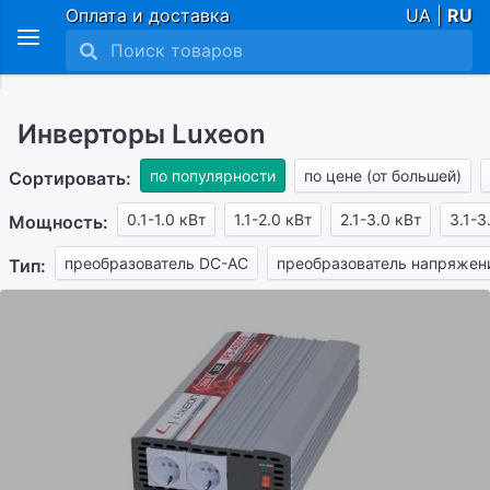
Оплата и доставка
UA |
RU
Инверторы Luxeon
по популярности
по цене (от большей)
Сортировать:
0.1-1.0 кВт
1.1-2.0 кВт
2.1-3.0 кВт
3.1-3
Мощность:
преобразователь DC-AC
преобразователь напряжен
Тип: