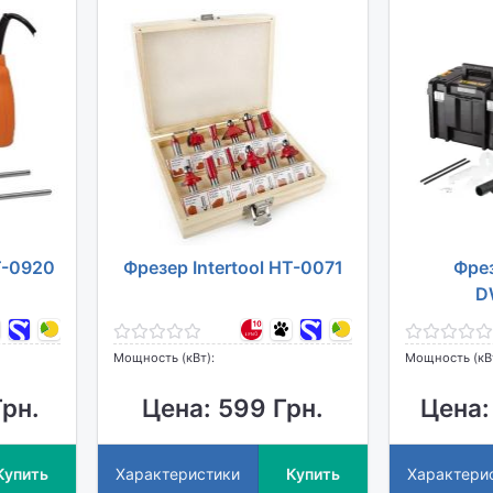
T-0920
Фрезер Intertool HT-0071
Фре
D
Мощность (кВт):
Мощность (кВт
Грн.
Цена: 599 Грн.
Цена:
Купить
Характеристики
Купить
Характери