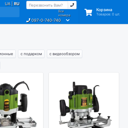
UA |
RU
Корзина
Все
Товаров:
0
шт.
номера
097-0-740-740
ионные
с подарком
с видеообзором