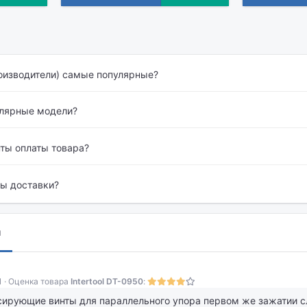
оизводители) самые популярные?
улярные модели?
нты оплаты товара?
бы доставки?
ы
1 · Оценка товара
Intertool DT-0950
:
сирующие винты для параллельного упора первом же зажатии с