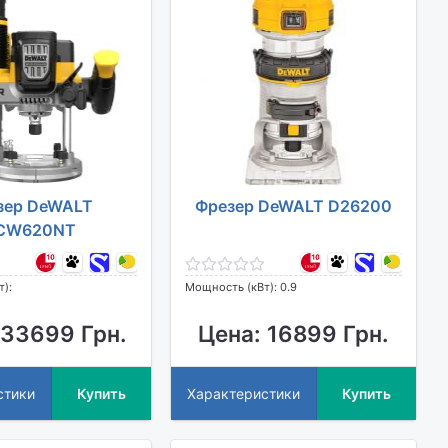
зер DeWALT
Фрезер DeWALT D26200
CW620NT
т):
Мощность (кВт): 0.9
 33699 Грн.
Цена: 16899 Грн.
стики
Купить
Характеристики
Купить