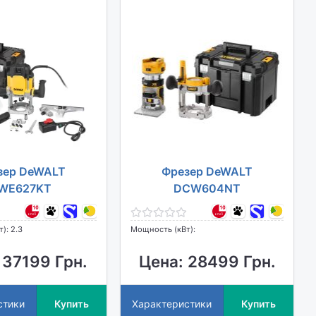
зер DeWALT
Фрезер DeWALT
WE627KT
DCW604NT
): 2.3
Мощность (кВт):
 37199 Грн.
Цена: 28499 Грн.
стики
Купить
Характеристики
Купить