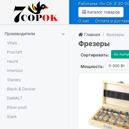
Работаем: Пн-Сб: 8:30-20
Каталог товаров
О нас
Оплата и достав
Производители
Главная
Фрезеры
Фрезеры
Vitals
Procraft
по попу
Сортировать:
Hecht
0-500 Вт
Мощность:
Intertool
Stanley
Black & Decker
DeWALT
Riber-profi
Stark