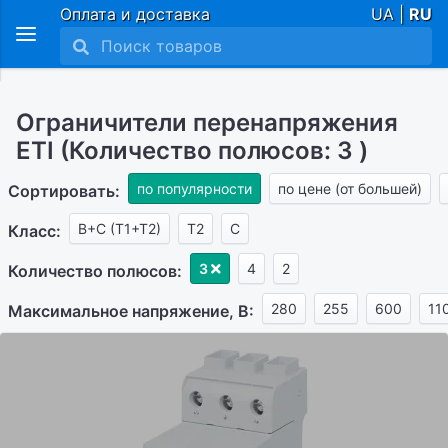
Оплата и доставка
UA |
RU
Ограничители перенапряжения
ETI (Количество полюсов: 3 )
по популярности
по цене (от большей)
Сортировать:
B+C (T1+T2)
Т2
C
Класс:
3
4
2
Количество полюсов:
280
255
600
11
Максимальное напряжение, В: