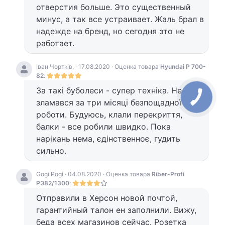
отверстия больше. Это существенный
минус, а так все устраивает. Жаль брал в
надежде на бренд, но сегодня это не
работает.
Іван Чортків, · 17.08.2020 · Оценка товара
Hyundai P 700-
82
:
За такі буболеси - супер техніка. Не
зламався за три місяці безпощадної
роботи. Будуюсь, клали перекриття,
балки - все робили швидко. Пока
нарікань нема, єдінственноє, гудить
сильно.
Gogi Pogi · 04.08.2020 · Оценка товара
Riber-Profi
РЭ82/1300
:
Отправили в Херсон новой почтой,
гарантийный талон ен заполнили. Вижу,
беда всех магазинов сейчас. Розетка