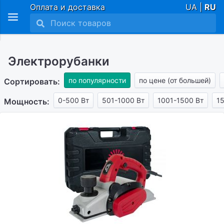
Оплата и доставка
UA |
RU
Электрорубанки
по популярности
по цене (от большей)
Сортировать:
0-500 Вт
501-1000 Вт
1001-1500 Вт
1
Мощность: