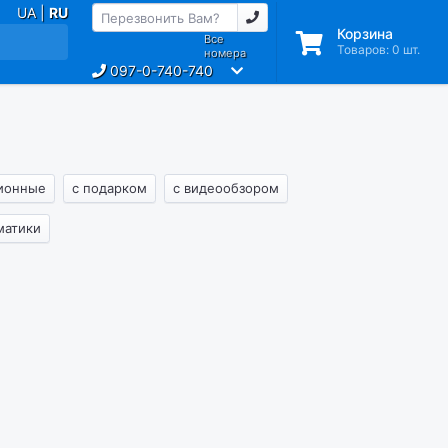
UA |
RU
Корзина
Все
Товаров:
0
шт.
номера
097-0-740-740
ионные
с подарком
с видеообзором
матики