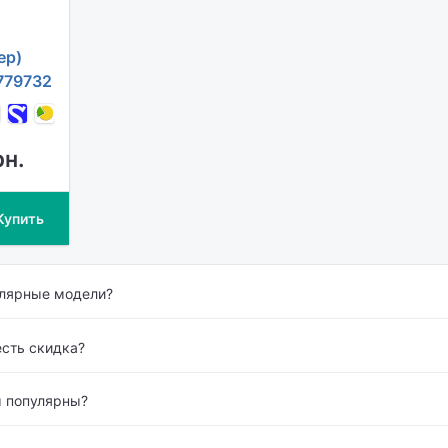
ер)
779732
рн.
Купить
улярные модели?
есть скидка?
 популярны?