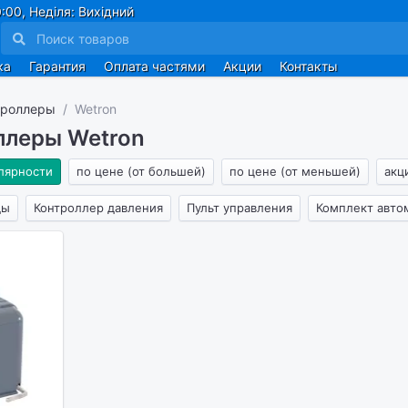
:00, Неділя: Вихідний
ка
Гарантия
Оплата частями
Акции
Контакты
троллеры
Wetron
ллеры Wetron
лярности
по цене (от большей)
по цене (от меньшей)
акц
ды
Контроллер давления
Пульт управления
Комплект авто