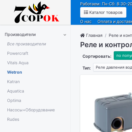
Работаем: Пн-Сб: 8:30-20
Каталог товаров
О нас
Оплата и достав
Производители
Главная
Реле и кон
Реле и контро
Все производители
Powercraft
по попу
Сортировать:
Vitals Aqua
Реле давления во
Тип:
Wetron
Katran
Aquatica
Optima
Насосы+Оборудование
Rudes