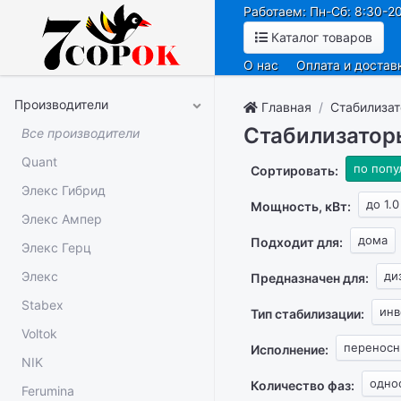
Работаем: Пн-Сб: 8:30-20
Каталог товаров
О нас
Оплата и достав
Производители
Главная
Стабилиза
Стабилизатор
Все производители
Quant
по попу
Сортировать:
Элекс Гибрид
до 1.0
Мощность, кВт:
Элекс Ампер
дома
Подходит для:
Элекс Герц
Элекс
ди
Предназначен для:
Stabex
инв
Тип стабилизации:
Voltok
перенос
Исполнение:
NIK
одно
Количество фаз:
Ferumina