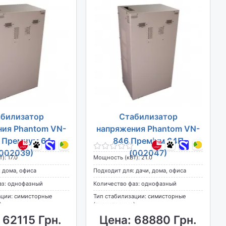
билизатор
Стабилизатор
ния Phantom VN-
напряжения Phantom VN-
 Премиум 64
846 Преміум 64П
(002039)
(002047)
): 17.0
Мощность (кВт): 21.0
 дома, офиса
Подходит для: дачи, дома, офиса
аз: однофазный
Количество фаз: однофазный
ации: симисторные
Тип стабилизации: симисторные
)
(тиристорные)
 62115 Грн.
Цена: 68880 Грн.