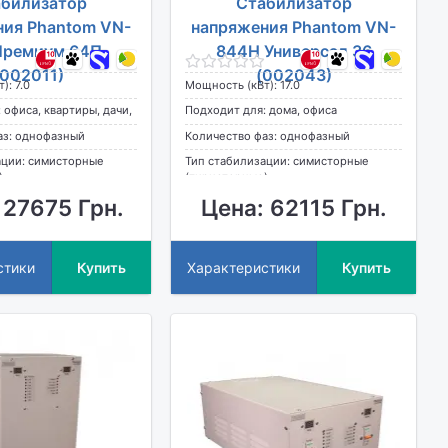
билизатор
Стабилизатор
ния Phantom VN-
напряжения Phantom VN-
Премиум 64П
844Н Универсал 36
(002011)
(002043)
): 7.0
Мощность (кВт): 17.0
 офиса, квартиры, дачи,
Подходит для: дома, офиса
аз: однофазный
Количество фаз: однофазный
ации: симисторные
Тип стабилизации: симисторные
)
(тиристорные)
 27675 Грн.
Цена: 62115 Грн.
стики
Купить
Характеристики
Купить