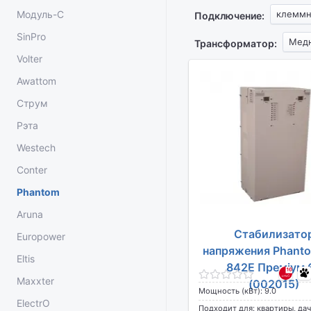
Модуль-С
клемм
Подключение:
SinPro
Мед
Трансформатор:
Volter
Awattom
Струм
Рэта
Westech
Conter
Phantom
Aruna
Стабилизато
Europower
напряжения Phant
Eltis
842E Преміум 
Maxxter
(002015)
Мощность (кВт): 9.0
ElectrO
Подходит для: квартиры, дач