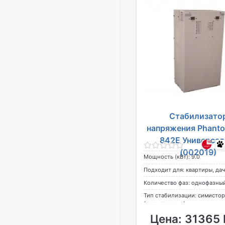
Стабилизато
напряжения Phant
842E Универсал
(002019)
Мощность (кВт): 9.0
Подходит для: квартиры, дач
дома
Количество фаз: однофазны
Тип стабилизации: симисто
(тиристорные)
Цена: 31365 