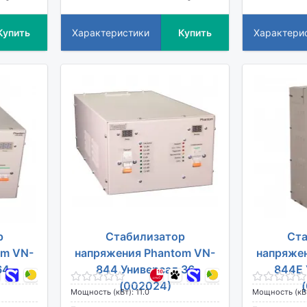
Купить
Характеристики
Купить
Характери
р
Стабилизатор
Ста
om VN-
напряжения Phantom VN-
напряже
64
844 Универсал 36
844E 
(002024)
Мощность (кВт): 11.0
Мощность (кВт