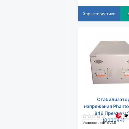
Характеристики
Стабилизато
напряжения Phant
846 Премиум 
(002044)
Мощность (кВт): 21.0