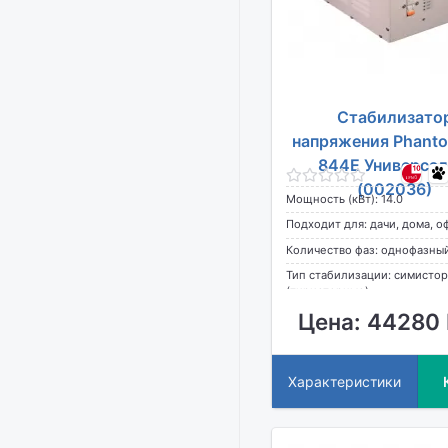
Стабилизато
напряжения Phant
844E Универсал
(002036)
Мощность (кВт): 14.0
Подходит для: дачи, дома, о
Количество фаз: однофазны
Тип стабилизации: симисто
(тиристорные)
Цена: 44280 
Характеристики