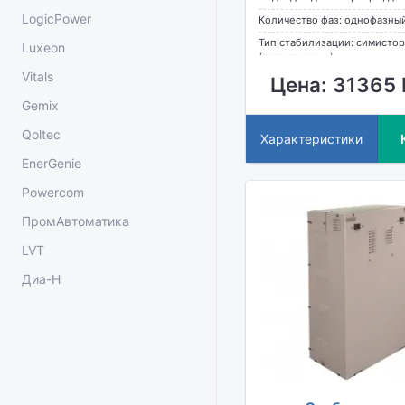
дома
LogicPower
Количество фаз: однофазны
Тип стабилизации: симисто
Luxeon
(тиристорные)
Vitals
Цена: 31365 
Gemix
Qoltec
Характеристики
EnerGenie
Powercom
ПромАвтоматика
LVT
Диа-Н