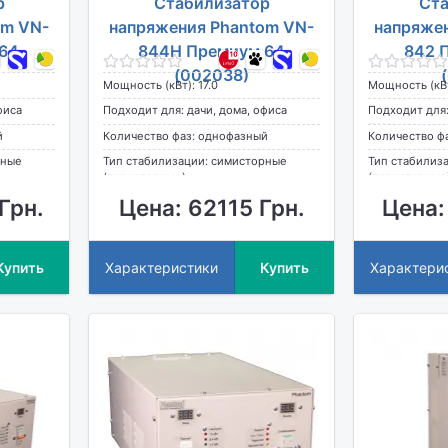
р
Стабилизатор
Ста
om VN-
напряжения Phantom VN-
напряже
64
844Н Премиум 64
842 
(002038)
Мощность (кВт): 17.0
Мощность (кВт
фиса
Подходит для: дачи, дома, офиса
Подходит для:
дома
й
Количество фаз: однофазный
Количество ф
рные
Тип стабилизации: симисторные
Тип стабилиз
(тиристорные)
(тиристорные
Грн.
Цена: 62115 Грн.
Цена:
Купить
Характеристики
Купить
Характери