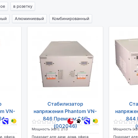
ное
в розетку
ный
Алюминиевый
Комбинированный
р
Стабилизатор
Ста
om VN-
напряжения Phantom VN-
напряже
64
846 Премиум 64П
844 
(002046)
(
Мощность (кВт): 21.0
Мощность (кВт
и, офиса,
Подходит для: дачи, дома, офиса
Подходит для