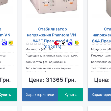
р
Стабилизатор
Ста
om VN-
напряжения Phantom VN-
напряже
 36
842E Премиум 64 П
844 Прем
(002016)
Мощность (кВт): 9.0
Мощность (кВт
фиса
Подходит для: офиса, квартиры, дачи,
Подходит для:
дома
офиса
й
Количество фаз: однофазный
Количество ф
рные
Тип стабилизации: симисторные
Тип стабилиз
(тиристорные)
(тиристорные
Грн.
Цена: 31365 Грн.
Цена:
Купить
Характеристики
Купить
Характери