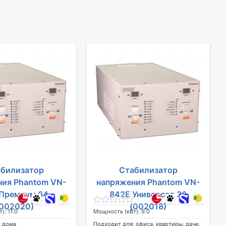
билизатор
Стабилизатор
ния Phantom VN-
напряжения Phantom VN-
Премиум 64
842E Универсал 36
002020)
(002018)
): 11.0
Мощность (кВт): 9.0
: дома
Подходит для: офиса, квартиры, дачи,