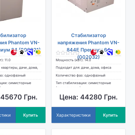
билизатор
Стабилизатор
ния Phantom VN-
напряжения Phantom VN-
иум 64 (002021)
844E Премиум 64
(002032)
): 11.0
Мощность (кВт): 14.0
 квартиры, дачи, дома,
Подходит для: дачи, дома, офиса
аз: однофазный
Количество фаз: однофазный
ации: симисторные
Тип стабилизации: симисторные
)
(тиристорные)
 45670 Грн.
Цена: 44280 Грн.
стики
Купить
Характеристики
Купить