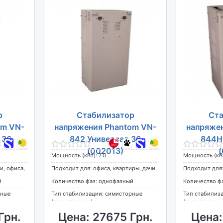
р
Стабилизатор
Ста
om VN-
напряжения Phantom VN-
напряже
 36
842 Универсал 36
844Н
(002013)
Мощность (кВт): 7.0
Мощность (кВт
и, офиса,
Подходит для: офиса, квартиры, дачи,
Подходит для:
дома
й
Количество фаз: однофазный
Количество ф
рные
Тип стабилизации: симисторные
Тип стабилиз
(тиристорные)
(тиристорные
Грн.
Цена: 27675 Грн.
Цена: