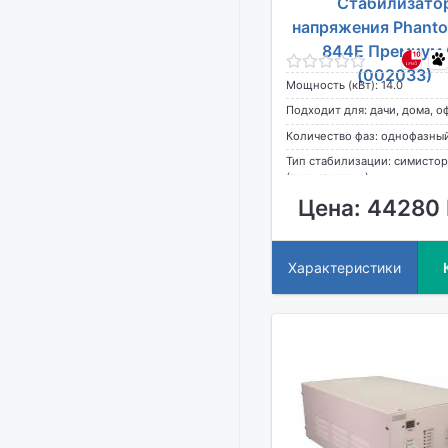
Стабилизато
напряжения Phant
844E Премиум 
(002033)
Мощность (кВт): 14.0
Подходит для: дачи, дома, о
Количество фаз: однофазны
Тип стабилизации: симисто
(тиристорные)
Цена: 44280 
Характеристики