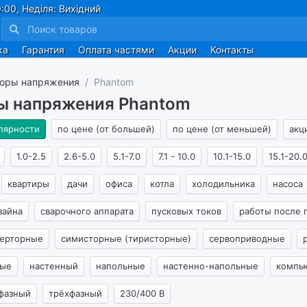
:00, Неділя: Вихідний
ка
Гарантия
Оплата частями
Акции
Контакты
торы напряжения
Phantom
ы напряжения Phantom
лярности
по цене (от большей)
по цене (от меньшей)
акц
1.0-2.5
2.6-5.0
5.1-7.0
7.1 - 10.0
10.1-15.0
15.1-20.
квартиры
дачи
офиса
котла
холодильника
насоса
зайна
сварочного аппарата
пусковых токов
работы после 
ерторные
симисторные (тиристорные)
сервоприводные
ные
настенный
напольные
настенно-напольные
компь
фазный
трёхфазный
230/400 В