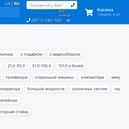
UA |
RU
Корзина
Все
Товаров:
0
шт.
номера
097-0-740-740
ионные
с подарком
с видеообзором
0
21.0-50.0
51.0-100.0
101.0 и более
телевизора
стиральной машины
компьютера
микрово
генератора
большой мощности
солнечных систем
сервер
релейные
ютерная стойка