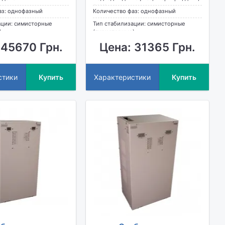
дома
аз: однофазный
Количество фаз: однофазный
ации: симисторные
Тип стабилизации: симисторные
)
(тиристорные)
 45670 Грн.
Цена: 31365 Грн.
стики
Купить
Характеристики
Купить