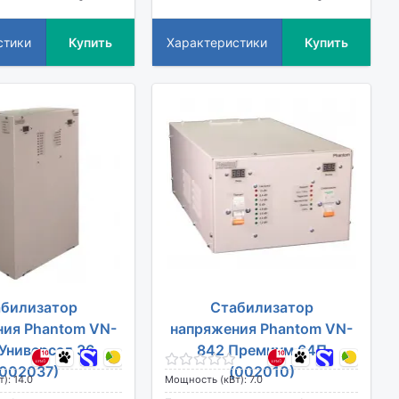
стики
Купить
Характеристики
Купить
билизатор
Стабилизатор
ния Phantom VN-
напряжения Phantom VN-
Универсал 36
842 Премиум 64П
(002037)
(002010)
): 14.0
Мощность (кВт): 7.0