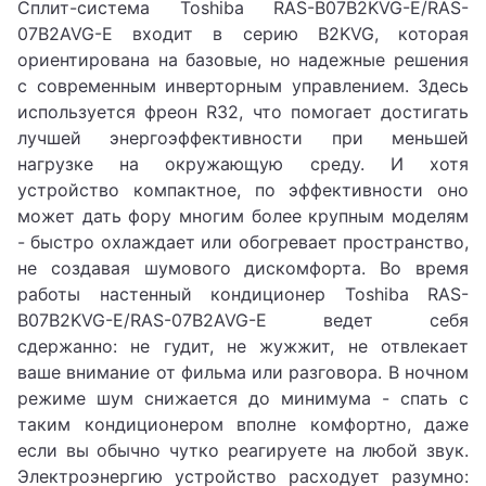
Сплит-система Toshiba RAS-B07B2KVG-E/RAS-
07B2AVG-E входит в серию B2KVG, которая
ориентирована на базовые, но надежные решения
с современным инверторным управлением. Здесь
используется фреон R32, что помогает достигать
лучшей энергоэффективности при меньшей
нагрузке на окружающую среду. И хотя
устройство компактное, по эффективности оно
может дать фору многим более крупным моделям
- быстро охлаждает или обогревает пространство,
не создавая шумового дискомфорта. Во время
работы настенный кондиционер Toshiba RAS-
B07B2KVG-E/RAS-07B2AVG-E ведет себя
сдержанно: не гудит, не жужжит, не отвлекает
ваше внимание от фильма или разговора. В ночном
режиме шум снижается до минимума - спать с
таким кондиционером вполне комфортно, даже
если вы обычно чутко реагируете на любой звук.
Электроэнергию устройство расходует разумно: