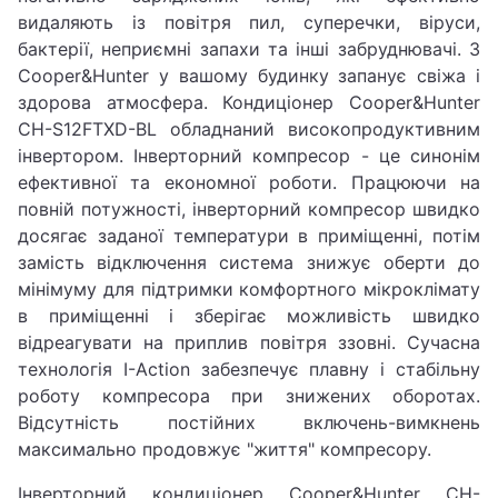
видаляють із повітря пил, суперечки, віруси,
бактерії, неприємні запахи та інші забруднювачі. З
Cooper&Hunter у вашому будинку запанує свіжа і
здорова атмосфера. Кондиціонер Cooper&Hunter
CH-S12FTXD-BL обладнаний високопродуктивним
інвертором. Інверторний компресор - це синонім
ефективної та економної роботи. Працюючи на
повній потужності, інверторний компресор швидко
досягає заданої температури в приміщенні, потім
замість відключення система знижує оберти до
мінімуму для підтримки комфортного мікроклімату
в приміщенні і зберігає можливість швидко
відреагувати на приплив повітря ззовні. Сучасна
технологія I-Action забезпечує плавну і стабільну
роботу компресора при знижених оборотах.
Відсутність постійних включень-вимкнень
максимально продовжує "життя" компресору.
Інверторний кондиціонер Cooper&Hunter CH-