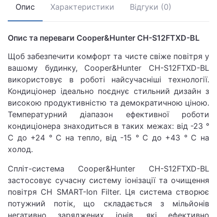
Опис
Характеристики
Відгуки (0)
Опис та переваги Cooper&Hunter CH-S12FTXD-BL
Щоб забезпечити комфорт та чисте свіже повітря у
вашому будинку, Cooper&Hunter CH-S12FTXD-BL
використовує в роботі найсучасніші технології.
Кондиціонер ідеально поєднує стильний дизайн з
високою продуктивністю та демократичною ціною.
Температурний діапазон ефективної роботи
кондиціонера знаходиться в таких межах: від -23 °
C до +24 ° C на тепло, від -15 ° C до +43 ° C на
холод.
Спліт-система Cooper&Hunter CH-S12FTXD-BL
застосовує сучасну систему іонізації та очищення
повітря СH SMART-Ion Filter. Ця система створює
потужний потік, що складається з мільйонів
негативно заряджених іонів, які ефективно