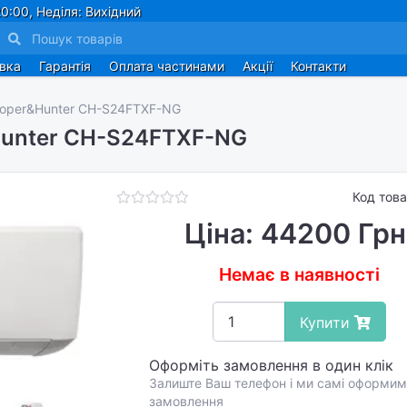
0:00, Неділя: Вихідний
авка
Гарантія
Оплата частинами
Акції
Контакти
oper&Hunter CH-S24FTXF-NG
Hunter CH-S24FTXF-NG
Код тов
Ціна: 44200 Грн
Немає в наявності
Купити
Оформіть замовлення в один клік
Залиште Ваш телефон і ми самі оформим
замовлення