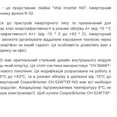
 це представник лінійки "Vital Inverter NG". Інверторний
чному фреоні R-32.
ься до пристроїв інверторного типу та призначений для
є клас енергоефективності в режимі обігріву А+ (від -15 ° С
оефективності A++ (від -15 ° С до +43 ° С). Інверторний
 зможете організувати віддалене керування технікою через
смартфон чи інший гаджет. Ця особливість дозволить вам з
инку чи офісі.
G має оригінальний стильний дизайн внутрішнього модуля
дь-який інтер'єр. Ця спліт-система використовує "CH SMART-
я нового покоління. Ця модифікація розрахована на роботу в
°С до +43°С, та в режимі обігріву в діапазоні від -15°С до
інверторний Cooper&Hunter CH-S24FTXF-NG має всі необхідні
 градусів». Кондиціонер підтримуватиме температуру 8°С, не
мум електроенергії. Щоб купити Cooper&Hunter CH-S24FTXF-