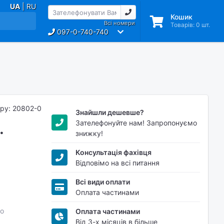
UA
| RU
Кошик
Всі номери
Товарів:
0
шт.
097-0-740-740
ару: 20802-0
Знайшли дешевше?
Зателефонуйте нам! Запропонуємо
.
знижку!
Консультація фахівця
Відповімо на всі питання
Всі види оплати
Оплата частинами
о
Оплата частинами
Від 3-х місяців в більше