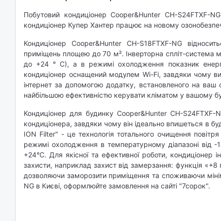
Побутовий кондиціонер Cooper&Hunter CH-S24FTXF-NG -
кондиціонер Купер Хантер працює на новому озонобезпе
Кондиціонер Cooper&Hunter CH-S18FTXF-NG відносит
приміщень площею до 70 м². Інверторна спліт-система ма
до +24 ° С), а в режимі охолодження показник енерг
кондиціонер оснащений модулем Wi-Fi, завдяки чому ви
інтернет за допомогою додатку, встановленого на ваш 
найбільшою ефективністю керувати кліматом у вашому буд
Кондиціонер для будинку Cooper&Hunter CH-S24FTXF-N
кондиціонера, завдяки чому він ідеально впишеться в бу
ION Filter" - це технологія тотального очищення повітр
режимі охолодження в температурному діапазоні від -15
+24°С. Для якісної та ефективної роботи, кондиціонер 
захисти, наприклад захист від замерзання: функція «+8
дозволяючи заморозити приміщення та споживаючи міні
NG в Києві, оформлюйте замовлення на сайті "7сорок".