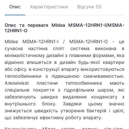
Опис
Характеристики
Відгуки (0)
Опис та переваги MIdea MSMA-12HRN1-I/MSMA-
12HRN1-O
MIdea MSMA-12HRN1-I / MSMA-12HRN1-O - це
сучасна настінна спліт система виконана в
мінімалістичному дизайні з плавними формами, яка
відмінно впишеться в дизайн будь-якої квартири
або офісу. в конструкції апарату використовуються
теплообмінники з підвищеною смачиваемостью.
Алюмінієві пластини теплообмінника мають
спеціальне покриття з гідрофільним шаром, які
забезпечують швидке видалення конденсату з
внутрішнього блоку. Завдяки цьому значно
знижується швидкість утворення бактерій і цвілі,
що забезпечує ефективну роботу апарату.
Кондиціонери Мідеа мають велику кількість