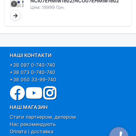
NCI07EHMIw1eu2/NCO07EHMIw1eu2
Ціна: 19999 Грн.
НАШІ КОНТАКТИ
+38 097 0-740-740
+38 073 0-740-740
+38 050 33-99-740
НАШ МАГАЗИН
Стати партнером, дилером
Нас рекомендують
Оплата і доставка