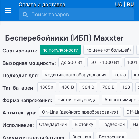
Оплата и доставка
UA |
RU
Бесперебойники (ИБП) Maxxter
по популярности
по цене (от большей)
Сортировать:
до 500 Вт
501 - 1000 Вт
1001 
Выходная мощность:
медицинского оборудования
котла
ко
Подходит для:
18650
480 В
384 В
768 В
12В
Тип батареи:
Чистая синусоида
Аппроксимиров
Форма напряжения:
On-Line (двойного преобразования)
Off-L
Архитектура:
Стандартний
В стойку
Подвесной
На
Исполнение:
Внешняя
Встроенная
Аккумуляторная батарея: