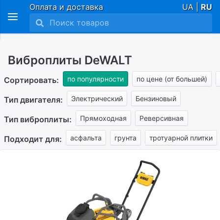
Оплата и доставка
UA |
RU
Виброплиты DeWALT
по популярности
по цене (от большей)
Сортировать:
Электрический
Бензиновый
Тип двигателя:
Прямоходная
Реверсивная
Тип виброплиты:
асфальта
грунта
тротуарной плитки
Подходит для: