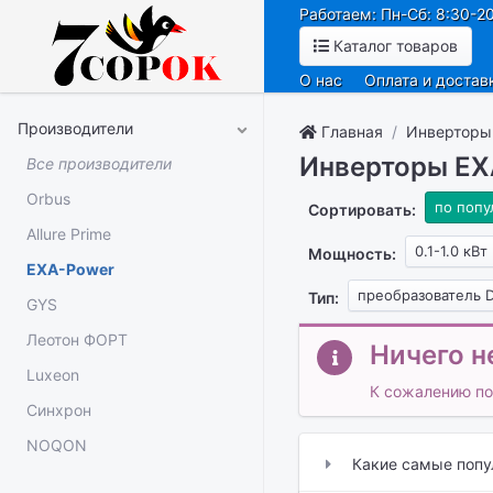
Работаем: Пн-Сб: 8:30-20
Каталог товаров
О нас
Оплата и достав
Производители
Главная
Инверторы
Инверторы EXA
Все производители
Orbus
по попу
Сортировать:
Allure Prime
0.1-1.0 кВт
Мощность:
EXA-Power
преобразователь 
Тип:
GYS
Леотон ФОРТ
Ничего н
Luxeon
К сожалению по
Синхрон
NOQON
Какие самые поп