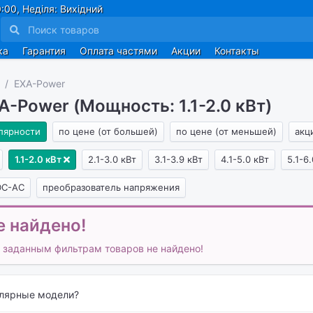
:00, Неділя: Вихідний
ка
Гарантия
Оплата частями
Акции
Контакты
EXA-Power
-Power (Мощность: 1.1-2.0 кВт)
лярности
по цене (от большей)
по цене (от меньшей)
акц
1.1-2.0 кВт
2.1-3.0 кВт
3.1-3.9 кВт
4.1-5.0 кВт
5.1-6
DC-AC
преобразователь напряжения
е найдено!
 заданным фильтрам товаров не найдено!
улярные модели?