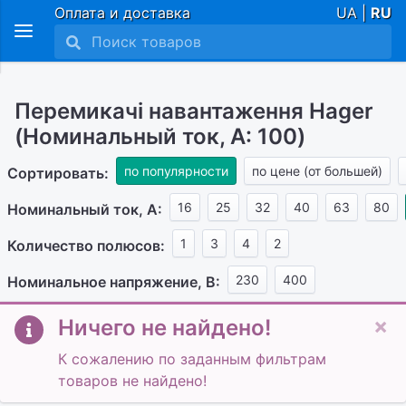
Оплата и доставка
UA |
RU
Перемикачі навантаження Hager
(Номинальный ток, А: 100)
по популярности
по цене (от большей)
Сортировать:
16
25
32
40
63
80
Номинальный ток, А:
1
3
4
2
Количество полюсов:
230
400
Номинальное напряжение, В:
×
Ничего не найдено!
К сожалению по заданным фильтрам
товаров не найдено!