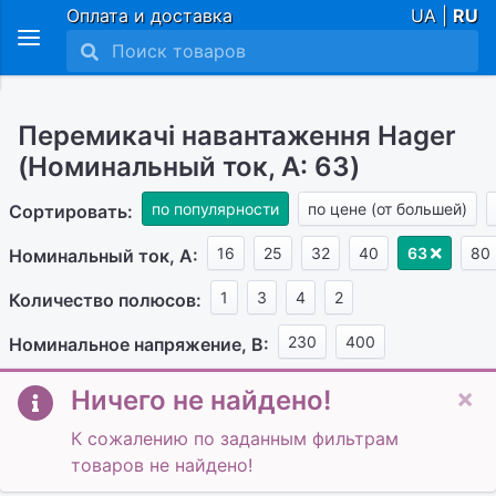
Оплата и доставка
UA |
RU
Перемикачі навантаження Hager
(Номинальный ток, А: 63)
по популярности
по цене (от большей)
Сортировать:
16
25
32
40
63
80
Номинальный ток, А:
1
3
4
2
Количество полюсов:
230
400
Номинальное напряжение, В:
×
Ничего не найдено!
К сожалению по заданным фильтрам
товаров не найдено!