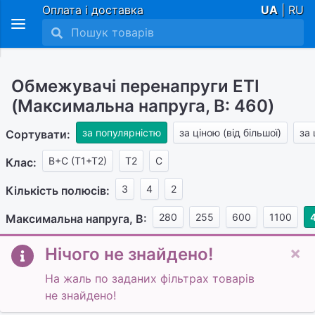
Оплата і доставка
UA
| RU
Обмежувачі перенапруги ETI
(Максимальна напруга, В: 460)
за популярністю
за ціною (від більшої)
за 
Сортувати:
B+C (T1+T2)
Т2
C
Клас:
3
4
2
Кількість полюсів:
280
255
600
1100
Максимальна напруга, В:
×
Нічого не знайдено!
На жаль по заданих фільтрах товарів
не знайдено!