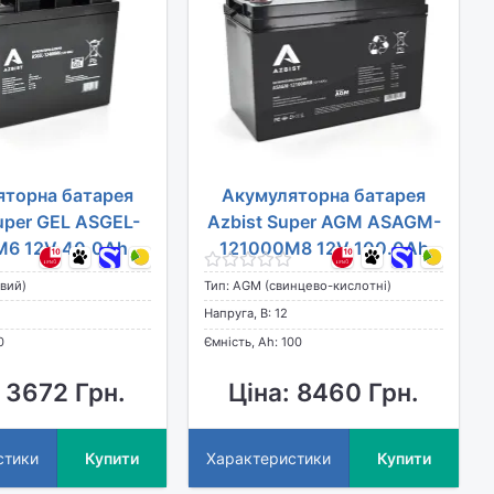
яторна батарея
Акумуляторна батарея
uper GEL ASGEL-
Azbist Super AGM ASAGM-
6 12V 40.0Ah
121000M8 12V 100.0Ah
евий)
Тип: AGM (свинцево-кислотні)
Напруга, В: 12
0
Ємність, Ah: 100
 3672 Грн.
Ціна: 8460 Грн.
стики
Купити
Характеристики
Купити