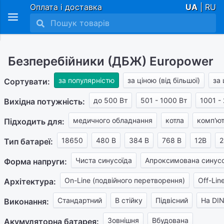
Оплата і доставка
UA
| RU
Безперебійники (ДБЖ) Europower
за популярністю
за ціною (від більшої)
за 
Сортувати:
до 500 Вт
501 - 1000 Вт
1001 -
Вихідна потужність:
медичного обладнання
котла
комп'ют
Підходить для:
18650
480 В
384 В
768 В
12В
2
Тип батареї:
Чиста синусоїда
Апроксимована синусо
Форма напруги:
On-Line (подвійного перетворення)
Off-Lin
Архітектура:
Стандартний
В стійку
Підвісний
На DI
Виконання:
Зовнішня
Вбудована
Акумуляторна батарея: