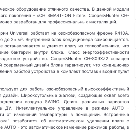
ческое оборудование отличного качества. В данной модели
ого поколения - «CH SMART-ION Filter». Cooper&Hunter CH-
иционер разработан для профессиональных инсталляций.
рии Universal работает на
озонобезопасном
фреоне R410A.
 до 25 м². Внутренний блок кондиционера самоочищается.
 останавливается и удаляет влагу из теплообменника, что
ение бактерий внутри блока. Класс энергоэффективности
 надежное устройство. Cooper&Hunter CH-S09XZ2 оснащен
й современный дизайн блока гарантирует, что кондиционер
ления работой устройства в комплект поставки входит пульт
пользует для работы озонобезопасный высокоэффективный
ch дизайн. Широкоугольные жалюзи, создающие охват всего
еделения воздуха SWING. Девять различных вариантов
та ДУ. Интеллектуальное управление в режиме AUTO -
ти от изменений температуры в помещении. Встроенные
ока" позаботятся об автоматическом удаляении влаги с
е AUTO - это автоматическое изменение режимов работы, в