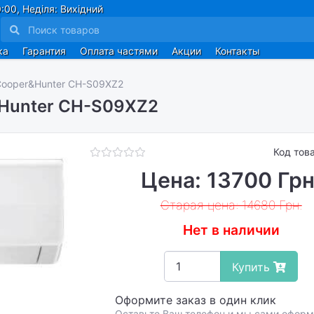
:00, Неділя: Вихідний
ка
Гарантия
Оплата частями
Акции
Контакты
ooper&Hunter CH-S09XZ2
Hunter CH-S09XZ2
Код тов
Цена: 13700 Грн
Старая цена: 14680 Грн.
Нет в наличии
Купить
Оформите заказ в один клик
Оставьте Ваш телефон и мы сами офор