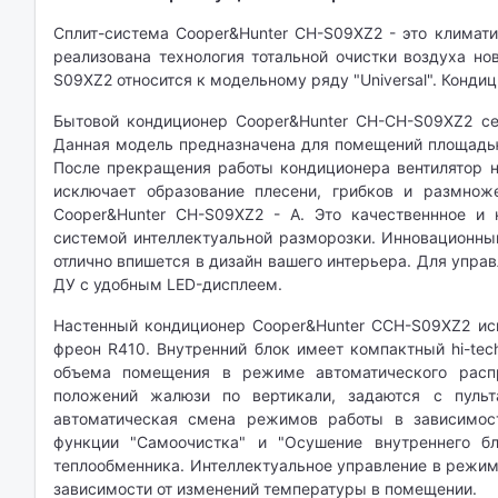
Сплит-система Cooper&Hunter CH-S09XZ2 - это климати
реализована технология тотальной очистки воздуха нов
S09XZ2 относится к модельному ряду "Universal". Конд
Бытовой кондиционер Cooper&Hunter CH-CH-S09XZ2 се
Данная модель предназначена для помещений площадью
После прекращения работы кондиционера вентилятор не
исключает образование плесени, грибков и размнож
Cooper&Hunter CH-S09XZ2 - А. Это качественнное и
системой интеллектуальной разморозки. Инновационны
отлично впишется в дизайн вашего интерьера. Для управ
ДУ с удобным LED-дисплеем.
Настенный кондиционер Cooper&Hunter CCH-S09XZ2 ис
фреон R410. Внутренний блок имеет компактный hi-te
объема помещения в режиме автоматического распр
положений жалюзи по вертикали, задаются с пуль
автоматическая смена режимов работы в зависимос
функции "Самоочистка" и "Осушение внутреннего бл
теплообменника. Интеллектуальное управление в режим
зависимости от изменений температуры в помещении.