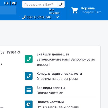
UA |
RU
Корзина
Все
Товаров:
0
шт.
номера
097-0-740-740
ара: 19164-0
Знайшли дешевше?
Зателефонуйте нам! Запропонуємо
.
знижку!
Консультация специалиста
Ответим на все вопросы
Все виды оплаты
Оплата частями
Оплата частями
От 3-х месяцев и больше
мим