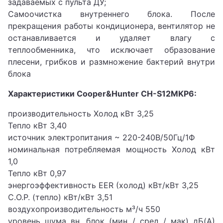
задаваемых с пульта ДУ;
Самоочистка внутреннего блока. После
прекращения работы кондиционера, вентилятор не
останавливается и удаляет влагу с
теплообменника, что исключает образование
плесени, грибков и размножение бактерий внутри
блока
Характеристики Cooper&Hunter СH-S12MKP6:
производительность Холод кВт 3,25
Тепло кВт 3,40
источник электропитания ~ 220-240В/50Гц/1Ф
номинальная потребляемая мощность Холод кВт
1,0
Тепло кВт 0,97
энергоэффективность EER (холод) кВт/кВт 3,25
C.O.P. (тепло) кВт/кВт 3,51
воздухопроизводительность м³/ч 550
уровень шума вн. блок (мин / сред / мак) дБ(А)