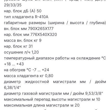
29/33/35
нар. блок дБ (А) 50
тип хладагента R-410A
габаритные размеры (ширина / высота / глубина)
вн. блок мм 790Х265Х177
нар. блок мм 776Х540Х320
масса вн. блок кг 9
нар. блок кг 31
осушение л/ч 1,20
температурный диапазон работы на охлаждение °C
+18 ... +43
на обогрев °C -7 ... +24
масса хладагента кг 0,80
диаметр жидкостной магистрали мм / дюйм
6,38/1/4"
диаметр газовой магистрали мм / дюйм 9,53/3/8"
максимальный перепад высоты магистрали м 10
максимальная длина магистрали м 20