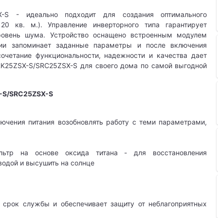
SX-S - идеально подходит для создания оптимального
0 кв. м.). Управление инверторного типа гарантирует
уровень шума. Устройство оснащено встроенным модулем
ргии запоминает заданные параметры и после включения
очетание функциональности, надежности и качества дает
SRK25ZSX-S/SRC25ZSX-S для своего дома по самой выгодной
X-S/SRC25ZSX-S
лючения питания возобновлять работу с теми параметрами,
льтр на основе оксида титана - для восстановления
одой и высушить на солнце
т срок службы и обеспечивает защиту от неблагоприятных