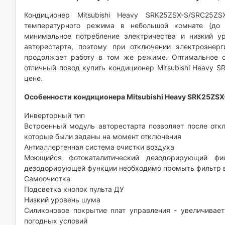
Кондиционер Mitsubishi Heavy SRK25ZSX-S/SRC25Z
температурного режима в небольшой комнате (до 2
минимальное потребление электричества и низкий 
авторестарта, поэтому при отключении электроэне
продолжает работу в том же режиме. Оптимальное с
отличный повод купить кондиционер Mitsubishi Heavy 
цене.
Особенности кондиционера Mitsubishi Heavy SRK25ZS
Инверторный тип
Встроенный модуль авторестарта позволяет после отк
которые были заданы на момент отключения
Антиаллергенная система очистки воздуха
Моющийся фотокаталитический дезодорирующий фи
дезодорирующей функции необходимо промыть фильтр в
Самоочистка
Подсветка кнопок пульта ДУ
Низкий уровень шума
Силиконовое покрытие плат управления - увеличивае
погодных условий