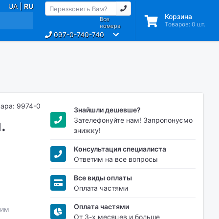
UA |
RU
Корзина
Все
Товаров:
0
шт.
номера
097-0-740-740
вара: 9974-0
Знайшли дешевше?
Зателефонуйте нам! Запропонуємо
.
знижку!
Консультация специалиста
Ответим на все вопросы
Все виды оплаты
Оплата частями
Оплата частями
мим
От 3-х месяцев и больше