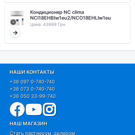
Кондиционер NC clima
NCI18EHBIw1eu2/NCO18EHLIw1eu
Цена: 43999 Грн.
НАШИ КОНТАКТЫ
+38 097 0-740-740
+38 073 0-740-740
+38 050 33-99-740
НАШ МАГАЗИН
Стать партнером, дилером