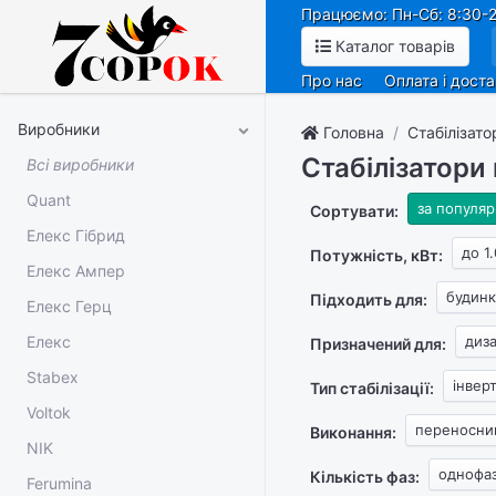
Працюємо: Пн-Сб: 8:30-2
Каталог товарів
Про нас
Оплата і дост
Виробники
Головна
Стабілізато
Стабілізатори
Всі виробники
Quant
за популяр
Сортувати:
Елекс Гібрид
до 1.
Потужність, кВт:
Елекс Ампер
будинк
Підходить для:
Елекс Герц
Елекс
диз
Призначений для:
Stabex
інвер
Тип стабілізації:
Voltok
переносни
Виконання:
NIK
однофа
Кількість фаз:
Ferumina