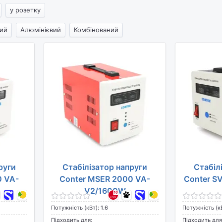
у розетку
ий
Алюмінієвий
Комбінований
руги
Стабілізатор напруги
Стабіл
0 VA-
Conter MSER 2000 VA-
Conter S
V2/1600W
Потужність (кВт): 1.6
Потужність (кВ
,
Підходить для:
Підходить для