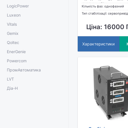
квартири, офісу
LogicPower
Кількість фаз: однофазний
Тип стабілізації: сервопривід
Luxeon
Vitals
Ціна: 16000 
Gemix
Qoltec
Характеристики
EnerGenie
Powercom
ПромАвтоматика
LVT
Діа-Н