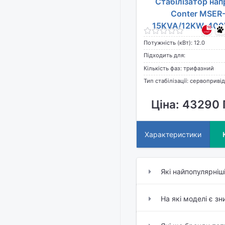
Стабілізатор нап
Conter MSER
15KVA/12KW-400
Потужність (кВт): 12.0
Підходить для:
Кількість фаз: трифазний
Тип стабілізації: сервопривід
Ціна: 43290 
Характеристики
Які найпопулярніш
На які моделі є з