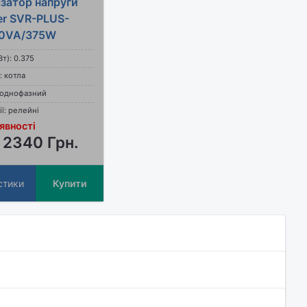
ізатор напруги
er SVR-PLUS-
0VA/375W
т): 0.375
: котла
: однофазний
ії: релейні
явності
 2340 Грн.
стики
Купити