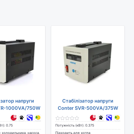
ізатор напруги
Стабілізатор напруги
VR-1000VA/750W
Conter SVR-500VA/375W
т): 0.75
Потужність (кВт): 0.375
: холодильника, насоса,
Підходить для: котла