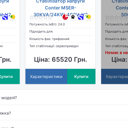
руги
Стабілізатор напруги
Стабіл
-
Conter MSER-
Cont
V-V2
30KVA/24KW-400V-V2
50
Потужність (кВт): 24.0
Потужність (кВ
Підходить для:
Підходить для
Кількість фаз: трифазний
Кількість фаз
ні
Тип стабілізації: сервопривідні
Тип стабілізац
Немає в на
Грн.
Ціна: 65520 Грн.
Ціна:
Купити
Характеристики
Купити
Характери
і моделі?
нижка?