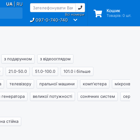
UA
| RU
Кошик
Всі номери
Товарів:
0
шт.
097-0-740-740
з подарунком
з відеооглядом
0
21.0-50.0
51.0-100.0
101.0 і більше
а
телевізору
пральної машини
комп'ютера
мікрохвильо
я генератора
великої потужності
сонячних систем
серверн
на стійка