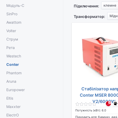
Модуль-С
клемне
Підключення:
SinPro
Мідн
Трансформатор:
Awattom
Volter
Струм
Рета
Westech
Conter
Phantom
Aruna
Стабілізатор нап
Europower
Conter MSER 800
Eltis
V2/6000W
Maxxter
Потужність (кВт): 6.0
ElectrO
Підходить для: будинку, дачі