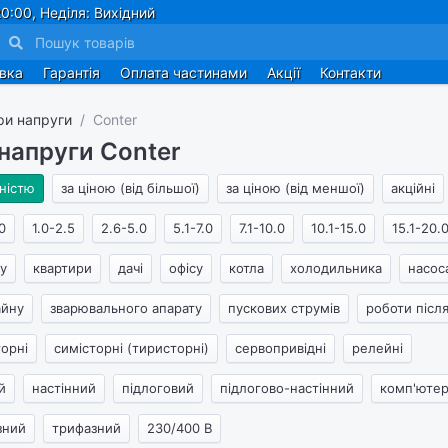
0:00, Неділя: Вихідний
авка
Гарантія
Оплата частинами
Акції
Контакти
ри напруги
Conter
 напруги Conter
ністю
за ціною (від більшої)
за ціною (від меншої)
акційні
0
1.0-2.5
2.6-5.0
5.1-7.0
7.1-10.0
10.1-15.0
15.1-20.
у
квартири
дачі
офісу
котла
холодильника
насос
айну
зварювального апарату
пускових струмів
роботи післ
торні
симісторні (тиристорні)
сервопривідні
релейні
й
настінний
підлоговий
підлогово-настінний
комп'ютер
зний
трифазний
230/400 В