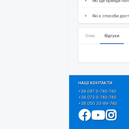
Які ще бренди поп
Які є способи дос
Опис
Відгуки
НАШІ КОНТАКТИ
+38 097 0-740-740
+38 073 0-740-740
+38 050 33-99-740