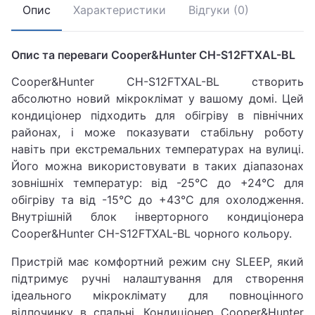
Опис
Характеристики
Відгуки (0)
Опис та переваги Cooper&Hunter CH-S12FTXAL-BL
Cooper&Hunter CH-S12FTXAL-BL створить
абсолютно новий мікроклімат у вашому домі. Цей
кондиціонер підходить для обігріву в північних
районах, і може показувати стабільну роботу
навіть при екстремальних температурах на вулиці.
Його можна використовувати в таких діапазонах
зовнішніх температур: від -25°C до +24°C для
обігріву та від -15°C до +43°C для охолодження.
Внутрішній блок інверторного кондиціонера
Cooper&Hunter CH-S12FTXAL-BL чорного кольору.
Пристрій має комфортний режим сну SLEEP, який
підтримує ручні налаштування для створення
ідеального мікроклімату для повноцінного
відпочинку в спальні. Кондиціонер Cooper&Hunter