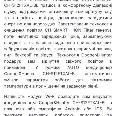
CH-S12FTXAL-BL працює в комфортному діапазоні
шуму, підтримуючи оптимальну температуру сну
та вологість повітря, дозволяючи зарядитися
енергією для нового дня. Запатентована технологія
очищення повітря CH SMART - ION Filter генерує
потік негативно заряджених іонів, забезпечуючи
швидке та ефективне видалення найпоширеніших
забруднювачів повітря, таких як неприємні запахи,
пил, бактерії та віруси. Технологія Cooper&Hunter
подарує вам відчуття свіжого повітря в
приміщенні. У режимі AUTO кондиціонер
Cooper&Hunter CH-S12FTXAL-BL автоматично
змінює параметри роботи для підтримки
температури в приміщенні на заданому рівні.
Наявність модуля Wi-Fi дозволить вам керувати
кондиціонером Cooper&Hunter CH-S12FTXAL-BL з
планшета або смартфона Android або iOS. Ви
зможете керувати роботою пристрою та