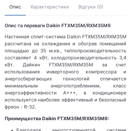
Опис
Характеристики
Відгуки (0)
Опис та переваги Daikin FTXM35M/RXM35M9
Настенная сплит-система Daikin FTXM35M/RXM35M
рассчитана на охлаждение и обогрев помещений
площадью до 35 м.кв., теплопроизводительность
составляет 4 кВт, холодопроизводительность 3,4
кВт. Дайкин FTXM35M/RXM35M за счет
использования инверторного компрессора и
энергосберегающих технологий отличается
минимальным энергопотреблением, класс
энергоэффективности А+++, в кондиционере
используется наиболее эффективный и безопасный
фреон - R-32.
Преимущества Daikin FTXM35M/RXM35M9:
Благодаря многоступенчатой системе