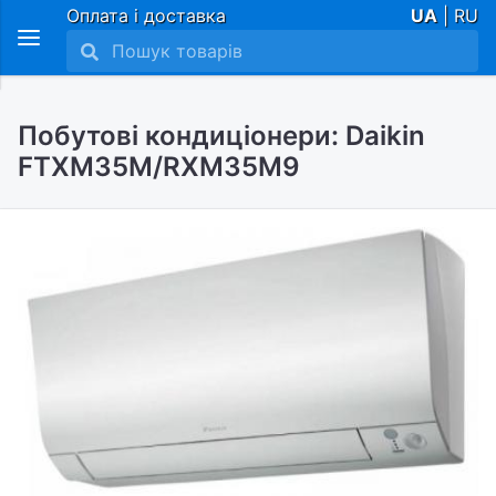
Оплата і доставка
UA
| RU
Побутові кондиціонери: Daikin
FTXM35M/RXM35M9