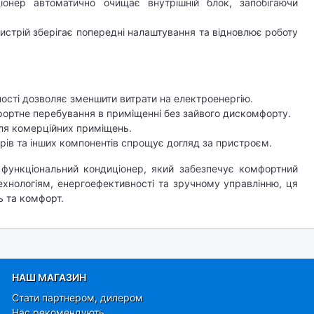
іонер автоматично очищає внутрішній блок, запобігаючи
ристрій зберігає попередні налаштування та відновлює роботу
ості дозволяє зменшити витрати на електроенергію.
фортне перебування в приміщенні без зайвого дискомфорту.
 для комерційних приміщень.
трів та інших компонентів спрощує догляд за пристроєм.​
функціональний кондиціонер, який забезпечує комфортний
ехнологіям, енергоефективності та зручному управлінню, ця
ь та комфорт.
НАШ МАГАЗИН
Стати партнером, дилером
Нас рекомендують