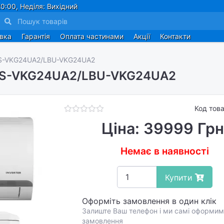
0:00, Неділя: Вихідний
авка
Гарантія
Оплата частинами
Акції
Контакти
BS-VKG24UA2/LBU-VKG24UA2
 LBS-VKG24UA2/LBU-VKG24UA2
Код тов
Ціна: 39999 Грн
Немає в наявності
Купити
Оформіть замовлення в один клік
Залиште Ваш телефон і ми самі оформим
замовлення