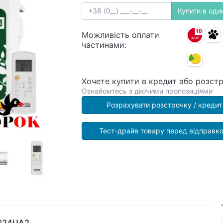
Купити в один
Можливість оплати
частинами:
Хочете купити в кредит або розст
Ознайомтесь з діючими пропозиціями
Розрахувати розстрочку / кредит
Тест-драйв товару перед відправк
KG24UA2