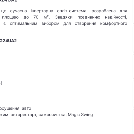
це сучасна інверторна спліт-система, розроблена для
ь площею до 70 м². Завдяки поєднанню надійності,
ль є оптимальним вибором для створення комфортного
KG24UA2
+)
 осушення, авто
жим, авторестарт, самоочистка, Magic Swing