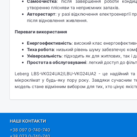
Самоочистка
: після завершення роботи кондиц
утворенню плісняви та неприємних запахів.
Авторестарт
: у разі відключення електроенергії п
після відновлення живлення.​
Переваги використання
Енергоефективність
: високий клас енергоефективн
Тиха робота
: низький рівень шуму забезпечує ком
Універсальність
: підходить як для житлових, так і
Простота в обслуговуванні
: легкий доступ до філь
Leberg LBS-VKG24UA2/LBU-VKG24UA2 - це надійний та 
мікроклімат у будь-яку пору року. Завдяки сучасним т
модель стане відмінним вибором для тих, хто цінує якіст
НАШІ КОНТАКТИ
+38 097 0-740-740
+38 073 0-740-740