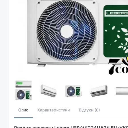
Опис
Характеристики
Відгуки (0)
Опис та переваги Leberg LBS-VKG24UA2/LBU-V