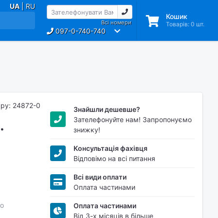
UA
| RU
Кошик
Всі номери
Товарів:
0
шт.
097-0-740-740
ару: 24872-0
Знайшли дешевше?
Зателефонуйте нам! Запропонуємо
.
знижку!
Консультація фахівця
Відповімо на всі питання
Всі види оплати
Оплата частинами
о
Оплата частинами
Від 3-х місяців в більше