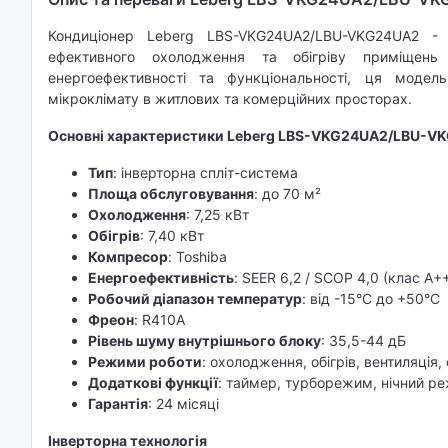
Кондиціонер Leberg LBS-VKG24UA2/LBU-VKG24UA2 - 
ефективного охолодження та обігріву приміщен
енергоефективності та функціональності, ця моде
мікроклімату в житлових та комерційних просторах.​
Основні характеристики Leberg LBS-VKG24UA2/LBU-V
Тип
: інверторна спліт-система
Площа обслуговування
: до 70 м²
Охолодження
: 7,25 кВт
Обігрів
: 7,40 кВт
Компресор
: Toshiba
Енергоефективність
: SEER 6,2 / SCOP 4,0 (клас A+
Робочий діапазон температур
: від -15°C до +50°C
Фреон
: R410A
Рівень шуму внутрішнього блоку
: 35,5-44 дБ
Режими роботи
: охолодження, обігрів, вентиляція,
Додаткові функції
: таймер, турборежим, нічний ре
Гарантія
: 24 місяці​
Інверторна технологія