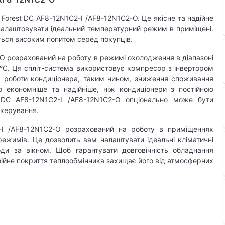
Forest DC AF8-12N1C2-I /AF8-12N1C2-O. Це якісне та надійне
налаштовувати ідеальний температурний режим в приміщені.
ться високим попитом серед покупців.
O розрахований на роботу в режимі охолодження в діапазоні
°C. Ця спліт-система використовує компресор з інвертором
ть роботи кондиціонера, таким чином, зниження споживання
о економніше та надійніше, ніж кондиціонери з постійною
t DC AF8-12N1C2-I /AF8-12N1C2-O опціонально може бути
 керування.
2-I /AF8-12N1C2-O розрахований на роботу в приміщеннях
ежимів. Це дозволить вам налаштувати ідеальні кліматичні
ди за вікном. Щоб гарантувати довговічність обладнання
озійне покриття теплообмінника захищає його від атмосферних