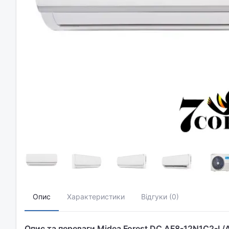
Опис
Характеристики
Відгуки (0)
Опис та переваги Midea Forest DC AF8-12N1C2-I 