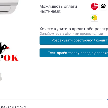
Можливість оплати
частинами:
Хочете купити в кредит або розст
Ознайомтесь з діючими пропозиціями
Розрахувати розстрочку / кредит
Тест-драйв товару перед відправк
/AF8-12N1C2-O