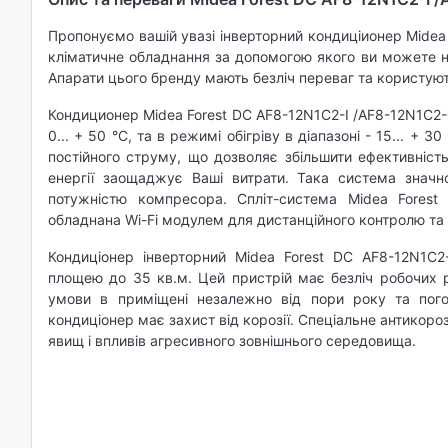
Пропонуємо вашій увазі інверторний кондиціионер Midea 
кліматичне обладнання за допомогою якого ви можете 
Апарати цього бренду мають безліч переваг та користую
Кондиционер Midea Forest DC AF8-12N1C2-I /AF8-12N1C2-
0
... +
50
°C, та в режимі обігріву в діапазоні
-
15
... +
30
постійного струму, що дозволяє збільшити ефективніс
енергії заощаджує Ваші витрати. Така система значн
потужністю компресора. Спліт-система Midea Fores
обладнана Wi-Fi модулем для дистанційного контролю та
Кондиціонер інверторний Midea Forest DC AF8-12N1C
площею до 35 кв.м. Цей пристрій має безліч робочих р
умови в приміщені незалежно від пори року та пого
кондиціонер має захист від корозії. Спеціальне антикор
явищ і впливів агресивного зовнішнього середовища.