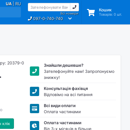
UA
| RU
Кошик
Всі номери
Товарів:
0
шт.
097-0-740-740
ару: 20379-0
Знайшли дешевше?
Зателефонуйте нам! Запропонуємо
.
знижку!
Консультація фахівця
Відповімо на всі питання
Всі види оплати
о
Оплата частинами
Оплата частинами
 клік
Від 3-х місяців в більше