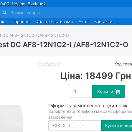
0:00, Неділя: Вихідний
авка
Гарантія
Оплата частинами
Акції
Контакти
st DC AF8-12N1C2-I /AF8-12N1C2-O
rest DC AF8-12N1C2-I /AF8-12N1C2-O
Код тов
Ціна: 18499 Грн
Купити
Оформіть замовлення в один клік
Залиште Ваш телефон і ми самі оформим
замовлення
Купити в один