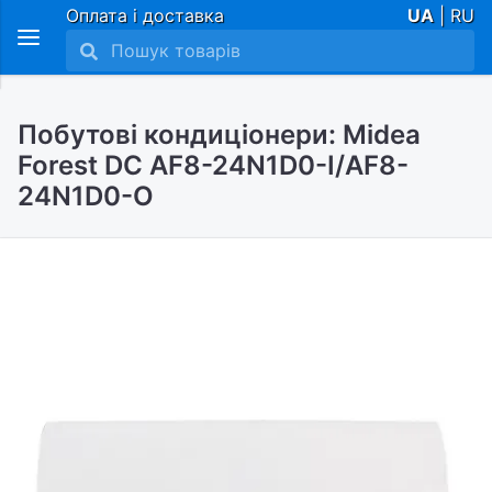
Оплата і доставка
UA
| RU
Побутові кондиціонери: Midea
Forest DC AF8-24N1D0-I/AF8-
24N1D0-O