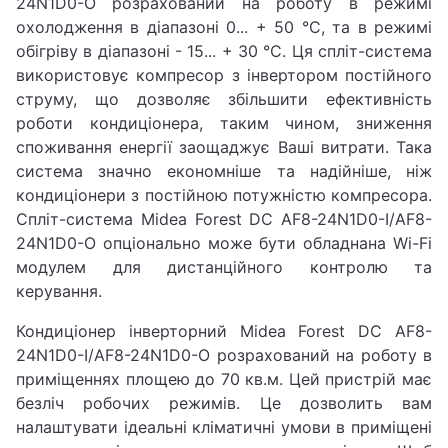
24N1D0-O розрахований на роботу в режимі
охолодження в діапазоні 0
... +
50
°C, та в режимі
обігріву в діапазоні
-
15
... +
30
°C. Ця спліт-система
використовує компресор з інвертором постійного
струму, що дозволяє збільшити ефективність
роботи кондиціонера, таким чином, зниження
споживання енергії заощаджує Ваші витрати. Така
система значно економніше та надійніше, ніж
кондиціонери з постійною потужністю компресора.
Спліт-система Midea Forest DC AF8-24N1D0-I/AF8-
24N1D0-O опціонально може бути обладнана Wi-Fi
модулем для дистанційного контролю та
керування.
Кондиціонер інверторний Midea Forest DC AF8-
24N1D0-I/AF8-24N1D0-O розрахований на роботу в
приміщеннях площею до 70 кв.м. Цей пристрій має
безліч робочих режимів. Це дозволить вам
налаштувати ідеальні кліматичні умови в приміщені