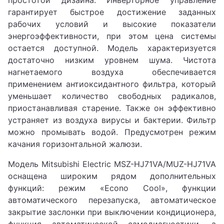
гарантирует быстрое достижение заданных
рабочих условий и высокие показатели
энергоэффективности, при этом цена системы
остается доступной. Модель характеризуется
достаточно низким уровнем шума. Чистота
нагнетаемого воздуха обеспечивается
применением антиоксидантного фильтра, который
уменьшает количество свободных радикалов,
приостанавливая старение. Также он эффективно
устраняет из воздуха вирусы и бактерии. Фильтр
можно промывать водой. Предусмотрен режим
качания горизонтальной жалюзи.
Модель Mitsubishi Electric MSZ-HJ71VA/MUZ-HJ71VA
оснащена широким рядом дополнительных
функций: режим «Econo Cool», функции
автоматического перезапуска, автоматическое
закрытие заслонки при выключении кондиционера,
функция автоматической самодиагностики, а