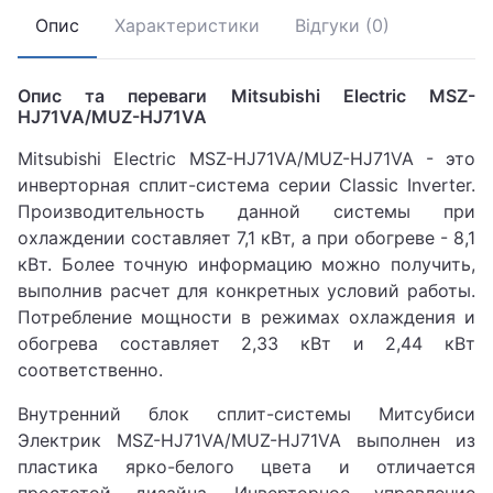
Опис
Характеристики
Відгуки (0)
Опис та переваги Mitsubishi Electric MSZ-
HJ71VA/MUZ-HJ71VA
Mitsubishi Electric MSZ-HJ71VA/MUZ-HJ71VA - это
инверторная сплит-система серии Classic Inverter.
Производительность данной системы при
охлаждении составляет 7,1 кВт, а при обогреве - 8,1
кВт. Более точную информацию можно получить,
выполнив расчет для конкретных условий работы.
Потребление мощности в режимах охлаждения и
обогрева составляет 2,33 кВт и 2,44 кВт
соответственно.
Внутренний блок сплит-системы Митсубиси
Электрик MSZ-HJ71VA/MUZ-HJ71VA выполнен из
пластика ярко-белого цвета и отличается
простотой дизайна. Инверторное управление