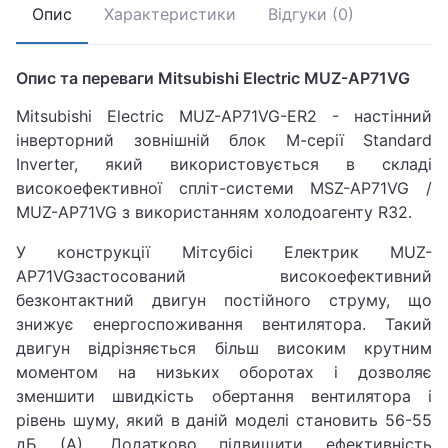
Опис
Характеристики
Відгуки (0)
Опис та переваги Mitsubishi Electric MUZ-AP71VG
Mitsubishi Electric MUZ-AP71VG-ER2 - настінний
інверторний зовнішній блок М-серії Standard
Inverter, який використовується в складі
високоефективної спліт-системи MSZ-AP71VG /
MUZ-AP71VG з використанням холодоагенту R32.
У конструкції Мітсубісі Електрик MUZ-
AP71VGзастосований високоефективний
безконтактний двигун постійного струму, що
знижує енергоспоживання вентилятора. Такий
двигун відрізняється більш високим крутним
моментом на низьких оборотах і дозволяє
зменшити швидкість обертання вентилятора і
рівень шуму, який в даній моделі становить 56-55
дБ (А). Додатково підвищити ефективність