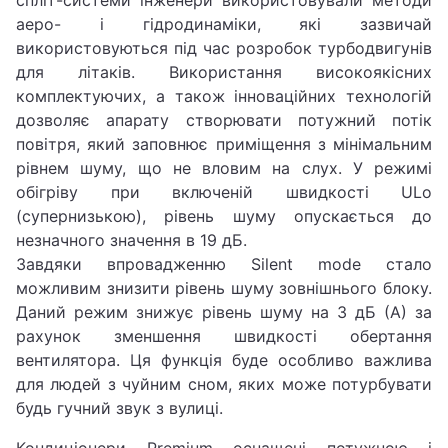
аеро- і гідродинаміки, які зазвичай
використовуються під час розробок турбодвигунів
для літаків. Використання високоякісних
комплектуючих, а також інноваційних технологій
дозволяє апарату створювати потужний потік
повітря, який заповнює приміщення з мінімальним
рівнем шуму, що не вловим на слух. У режимі
обігріву при включеній швидкості ULo
(супернизькою), рівень шуму опускається до
незначного значення в 19 дБ.
Завдяки впровадженню Silent mode стало
можливим знизити рівень шуму зовнішнього блоку.
Даний режим знижує рівень шуму на 3 дБ (А) за
рахунок зменшення швидкості обертання
вентилятора. Ця функція буде особливо важлива
для людей з чуйним сном, яких може потурбувати
будь гучний звук з вулиці.
Кондиціонери Premium оснащені потужною і