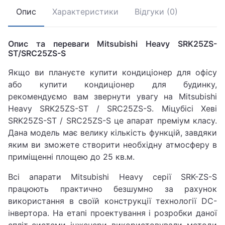
Опис
Характеристики
Відгуки (0)
Опис та переваги Mitsubishi Heavy SRK25ZS-
ST/SRC25ZS-S
Якщо ви плануєте купити кондиціонер для офісу
або купити кондиціонер для будинку,
рекомендуємо вам звернути увагу на Mitsubishi
Heavy SRK25ZS-ST / SRC25ZS-S. Міцубісі Хеві
SRK25ZS-ST / SRC25ZS-S це апарат преміум класу.
Дана модель має велику кількість функцій, завдяки
яким ви зможете створити необхідну атмосферу в
приміщенні площею до 25 кв.м.
Всі апарати Mitsubishi Heavy серії SRK-ZS-S
працюють практично безшумно за рахунок
використання в своїй конструкції технології DC-
інвертора. На етапі проектування і розробки даної
спліт-системи інженери використовували методи