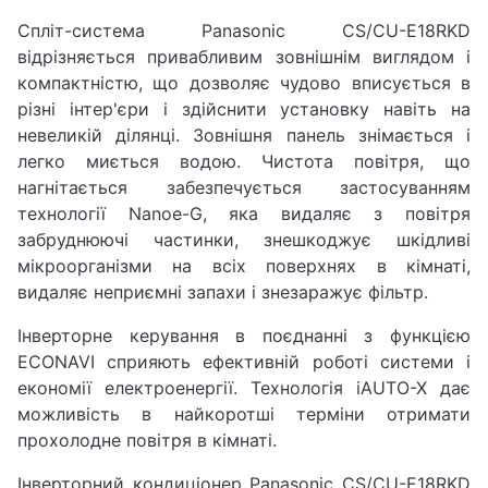
Спліт-система Panasonic CS/CU-E18RKD
відрізняється привабливим зовнішнім виглядом і
компактністю, що дозволяє чудово вписується в
різні інтер'єри і здійснити установку навіть на
невеликій ділянці. Зовнішня панель знімається і
легко миється водою. Чистота повітря, що
нагнітається забезпечується застосуванням
технології Nanoe-G, яка видаляє з повітря
забруднюючі частинки, знешкоджує шкідливі
мікроорганізми на всіх поверхнях в кімнаті,
видаляє неприємні запахи і знезаражує фільтр.
Інверторне керування в поєднанні з функцією
ECONAVI сприяють ефективній роботі системи і
економії електроенергії. Технологія iAUTO-X дає
можливість в найкоротші терміни отримати
прохолодне повітря в кімнаті.
Інверторний кондиціонер Panasonic CS/CU-E18RKD