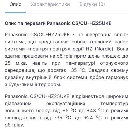
Опис
Характеристики
Відгуки (0)
Опис та переваги Panasonic CS/CU-HZ25UKE
Panasonic CS/CU-HZ25UKE - це інверторна спліт-
система, що представляє собою тепловий насос
системи «повітря-повітря» серії HZ (Nordic). Вона
здатна працювати на обігрів приміщень площею до
25 м.кв. навіть при температурі оточуючого
середовища, що досягає -35 ⁰C. Завдяки своєму
дизайну внутрішній блок системи добре гармонує
з будь-яким інтер'єром.
Panasonic CS/CU-HZ25UKE відрізняється широким
діапазоном експлуатаційних температур
зовнішнього блоку: від +5 ⁰C до +43 ⁰C в режимі
охолодження і від -35 ⁰C до +24 ⁰C в режимі
обігріву.