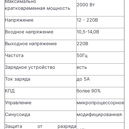
Максимально
2000 Вт
кратковременная мощность
Напряжение
12 - 220В
Входное напряжение
10,5-14,0В
Выходное напряжение
220В
Частота
50Гц
Зарядное устройство
есть
Ток заряда
до 5А
КПД
более 90%
Управление
микропроцессорное
Синусоида
модифицированная
Защита от разряда