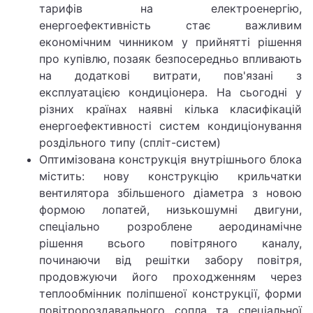
тарифів на електроенергію,
енергоефективність стає важливим
економічним чинником у прийнятті рішення
про купівлю, позаяк безпосередньо впливають
на додаткові витрати, пов'язані з
експлуатацією кондиціонера. На сьогодні у
різних країнах наявні кілька класифікацій
енергоефективності систем кондиціонування
роздільного типу (спліт-систем)
Оптимізована конструкція внутрішнього блока
містить: нову конструкцію крильчатки
вентилятора збільшеного діаметра з новою
формою лопатей, низькошумні двигуни,
спеціально розроблене аеродинамічне
рішення всього повітряного каналу,
починаючи від решітки забору повітря,
продовжуючи його проходженням через
теплообмінник поліпшеної конструкції, форми
повітророздавального сопла та спеціальної