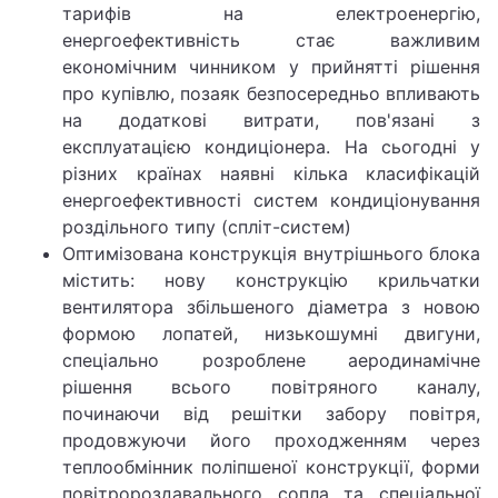
тарифів на електроенергію,
енергоефективність стає важливим
економічним чинником у прийнятті рішення
про купівлю, позаяк безпосередньо впливають
на додаткові витрати, пов'язані з
експлуатацією кондиціонера. На сьогодні у
різних країнах наявні кілька класифікацій
енергоефективності систем кондиціонування
роздільного типу (спліт-систем)
Оптимізована конструкція внутрішнього блока
містить: нову конструкцію крильчатки
вентилятора збільшеного діаметра з новою
формою лопатей, низькошумні двигуни,
спеціально розроблене аеродинамічне
рішення всього повітряного каналу,
починаючи від решітки забору повітря,
продовжуючи його проходженням через
теплообмінник поліпшеної конструкції, форми
повітророздавального сопла та спеціальної